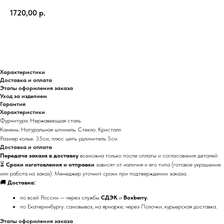
1720,00
р.
В корзину
Характеристики
Доставка и оплата
Этапы оформления заказа
Уход за изделием
Гарантия
Характеристики
Фурнитура: Нержавеющая сталь
Камень: Натуральная шпинель. Cтекло. Кристалл
Размер колье: 35см, плюс цепь удлинитель 5см
Доставка и оплата
Передача заказа в доставку
возможна только после оплаты и согласования деталей.
⏳
Сроки изготовления и отправки
зависят от наличия и его типа (готовое украшение
или работа на заказ). Менеджер уточнит сроки при подтверждении заказа.
🚚
Доставка:
по всей России — через службы
СДЭК
и
Boxberry
;
по Екатеринбургу: самовывоз, на ярмарке, через Полочки, курьерская доставка.
Этапы оформления заказа