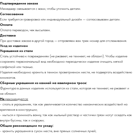
Подтверждение заказа
Менеджер связывается с вами, чтобы уточнить детали.
Согласование
Если требуется гравировка или индивидуальный дизайн — согласовываем детали.
Оплата
Оплата переводом, чек высылаем.
Доставка
При доставке заказа в другой город — отправляем вам трек-номер для отслеживания.
Уход за изделием
Украшения из стали
Сталь устойчива к повреждениям (не ржавеет, не темнеет, не облазит). Чтобы изделие
сохраняло первоначальный вид необходимо переодически изделие очищать мягкой
салфеткой или тканью.
Изделия необходимо хранить в темном проветриемом месте, не подвергать воздействию
химикатов.
Сборные украшения из камней на ювелирном тросе:
Фурнитура в данных изделиях используется из стали, которая не темнеет, не ржавеет и
не облазит.
Не
рекомендуется:
- спать в украшениях, так как увеличивается количество механических воздействий на
крепления в конструкции;
- мыться и принимать ванну, так как мыльный раствор и частички грязи могут оседать как
внутри бусины, так и снаружи;
Общие рекомендации по уходу:
- хранить украшения в сухом месте, вне прямых солнечных лучей;