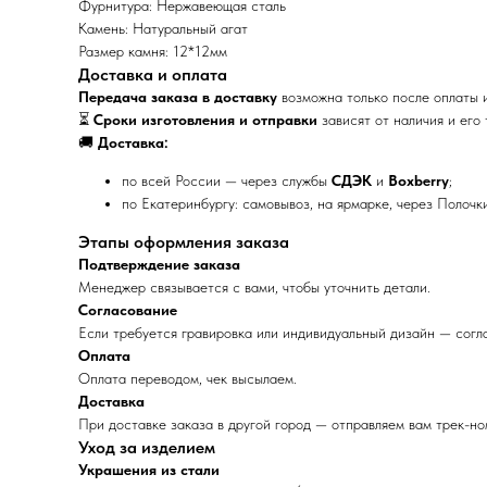
Фурнитура: Нержавеющая сталь
Камень: Натуральный агат
Размер камня: 12*12мм
Доставка и оплата
Передача заказа в доставку
возможна только после оплаты и
⏳
Сроки изготовления и отправки
зависят от наличия и его
🚚
Доставка:
по всей России — через службы
СДЭК
и
Boxberry
;
по Екатеринбургу: самовывоз, на ярмарке, через Полочки
Этапы оформления заказа
Подтверждение заказа
Менеджер связывается с вами, чтобы уточнить детали.
Согласование
Если требуется гравировка или индивидуальный дизайн — согл
Оплата
Оплата переводом, чек высылаем.
Доставка
При доставке заказа в другой город — отправляем вам трек-но
Уход за изделием
Украшения из стали