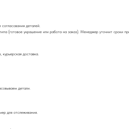
 согласования деталей.
 типа (готовое украшение или работа на заказ). Менеджер уточнит сроки п
, курьерская доставка.
асовываем детали.
мер для отслеживания.