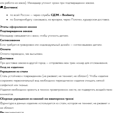
или работа на заказ). Менеджер уточнит сроки при подтверждении заказа.
🚚
Доставка:
по всей России — через службы
СДЭК
и
Boxberry
;
по Екатеринбургу: самовывоз, на ярмарке, через Полочки, курьерская доставка.
Этапы оформления заказа
Подтверждение заказа
Менеджер связывается с вами, чтобы уточнить детали.
Согласование
Если требуется гравировка или индивидуальный дизайн — согласовываем детали.
Оплата
Оплата переводом, чек высылаем.
Доставка
При доставке заказа в другой город — отправляем вам трек-номер для отслеживания.
Уход за изделием
Украшения из стали
Сталь устойчива к повреждениям (не ржавеет, не темнеет, не облазит). Чтобы изделие
сохраняло первоначальный вид необходимо переодически изделие очищать мягкой
салфеткой или тканью.
Изделия необходимо хранить в темном проветриемом месте, не подвергать воздействию
химикатов.
Сборные украшения из камней на ювелирном тросе:
Фурнитура в данных изделиях используется из стали, которая не темнеет, не ржавеет и
не облазит.
Не
рекомендуется: