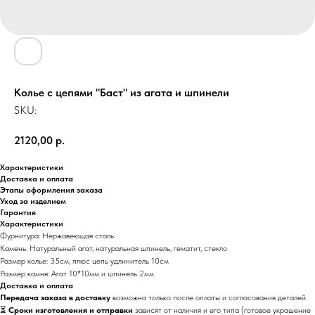
Колье с цепями "Баст" из агата и шпинели
SKU:
2120,00
р.
Характеристики
Доставка и оплата
Этапы оформления заказа
Уход за изделием
Гарантия
Характеристики
Фурнитура: Нержавеющая сталь
Камень: Натуральный агат, натуральная шпинель, гематит, стекло
Размер колье: 35см, плюс цепь удлинитель 10см
Размер камня: Агат 10*10мм и шпинель 2мм
Доставка и оплата
Передача заказа в доставку
возможна только после оплаты и согласования деталей.
⏳
Сроки изготовления и отправки
зависят от наличия и его типа (готовое украшение