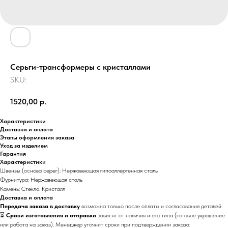
Cерьги-трансформеры с кристаллами
SKU:
1520,00
р.
Характеристики
Доставка и оплата
Этапы оформления заказа
Уход за изделием
Гарантия
Характеристики
Швензы (основа серег): Нержавеющая гипоаллергенная сталь
Фурнитура: Нержавеющая сталь
Камень: Cтекло. Кристалл
Доставка и оплата
Передача заказа в доставку
возможна только после оплаты и согласования деталей.
⏳
Сроки изготовления и отправки
зависят от наличия и его типа (готовое украшение
или работа на заказ). Менеджер уточнит сроки при подтверждении заказа.