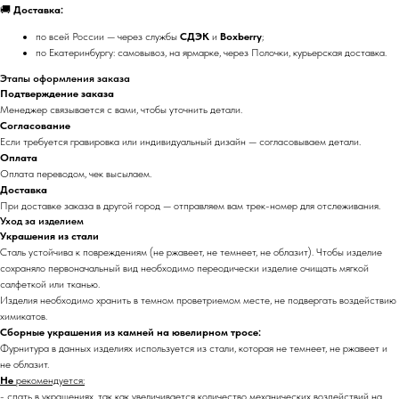
🚚
Доставка:
по всей России — через службы
СДЭК
и
Boxberry
;
по Екатеринбургу: самовывоз, на ярмарке, через Полочки, курьерская доставка.
Этапы оформления заказа
Подтверждение заказа
Менеджер связывается с вами, чтобы уточнить детали.
Согласование
Если требуется гравировка или индивидуальный дизайн — согласовываем детали.
Оплата
Оплата переводом, чек высылаем.
Доставка
При доставке заказа в другой город — отправляем вам трек-номер для отслеживания.
Уход за изделием
Украшения из стали
Сталь устойчива к повреждениям (не ржавеет, не темнеет, не облазит). Чтобы изделие
сохраняло первоначальный вид необходимо переодически изделие очищать мягкой
салфеткой или тканью.
Изделия необходимо хранить в темном проветриемом месте, не подвергать воздействию
химикатов.
Сборные украшения из камней на ювелирном тросе:
Фурнитура в данных изделиях используется из стали, которая не темнеет, не ржавеет и
не облазит.
Не
рекомендуется:
- спать в украшениях, так как увеличивается количество механических воздействий на