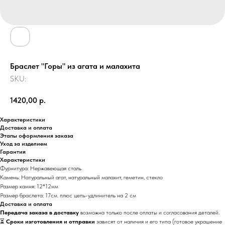
Браслет "Горы" из агата и малахита
SKU:
1420,00
р.
Характеристики
Доставка и оплата
Этапы оформления заказа
Уход за изделием
Гарантия
Характеристики
Фурнитура: Нержавеющая сталь
Камень: Натуральный агат, натуральный малахит, геметин, стекло
Размер камня: 12*12мм
Размер браслета: 17см. плюс цепь-удлинитель на 2 см
Доставка и оплата
Передача заказа в доставку
возможна только после оплаты и согласования деталей.
⏳
Сроки изготовления и отправки
зависят от наличия и его типа (готовое украшение