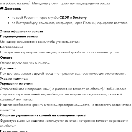
или работа на заказ). Менеджер уточнит сроки при подтверждении заказа.
🚚
Доставка:
по всей России — через службы
СДЭК
и
Boxberry
;
по Екатеринбургу: самовывоз, на ярмарке, через Полочки, курьерская доставка.
Этапы оформления заказа
Подтверждение заказа
Менеджер связывается с вами, чтобы уточнить детали.
Согласование
Если требуется гравировка или индивидуальный дизайн — согласовываем детали.
Оплата
Оплата переводом, чек высылаем.
Доставка
При доставке заказа в другой город — отправляем вам трек-номер для отслеживания.
Уход за изделием
Украшения из стали
Сталь устойчива к повреждениям (не ржавеет, не темнеет, не облазит). Чтобы изделие
сохраняло первоначальный вид необходимо переодически изделие очищать мягкой
салфеткой или тканью.
Изделия необходимо хранить в темном проветриемом месте, не подвергать воздействию
химикатов.
Сборные украшения из камней на ювелирном тросе:
Фурнитура в данных изделиях используется из стали, которая не темнеет, не ржавеет и
не облазит.
Не
рекомендуется: