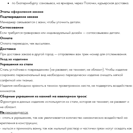
по Екатеринбургу: самовывоз, на ярмарке, через Полочки, курьерская доставка.
Этапы оформления заказа
Подтверждение заказа
Менеджер связывается с вами, чтобы уточнить детали.
Согласование
Если требуется гравировка или индивидуальный дизайн — согласовываем детали.
Оплата
Оплата переводом, чек высылаем.
Доставка
При доставке заказа в другой город — отправляем вам трек-номер для отслеживания.
Уход за изделием
Украшения из стали
Сталь устойчива к повреждениям (не ржавеет, не темнеет, не облазит). Чтобы изделие
сохраняло первоначальный вид необходимо переодически изделие очищать мягкой
салфеткой или тканью.
Изделия необходимо хранить в темном проветриемом месте, не подвергать воздействию
химикатов.
Сборные украшения из камней на ювелирном тросе:
Фурнитура в данных изделиях используется из стали, которая не темнеет, не ржавеет и
не облазит.
Не
рекомендуется:
- спать в украшениях, так как увеличивается количество механических воздействий на
крепления в конструкции;
- мыться и принимать ванну, так как мыльный раствор и частички грязи могут оседать как