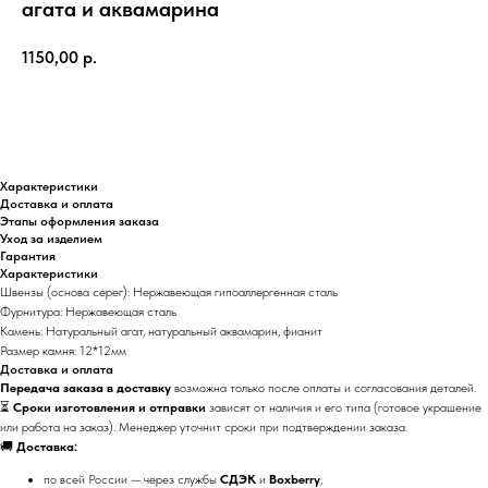
агата и аквамарина
1150,00
р.
В корзину
Характеристики
Доставка и оплата
Этапы оформления заказа
Уход за изделием
Гарантия
Характеристики
Швензы (основа серег): Нержавеющая гипоаллергенная сталь
Фурнитура: Нержавеющая сталь
Камень: Натуральный агат, натуральный аквамарин, фианит
Размер камня: 12*12мм
Доставка и оплата
Передача заказа в доставку
возможна только после оплаты и согласования деталей.
⏳
Сроки изготовления и отправки
зависят от наличия и его типа (готовое украшение
или работа на заказ). Менеджер уточнит сроки при подтверждении заказа.
🚚
Доставка:
по всей России — через службы
СДЭК
и
Boxberry
;