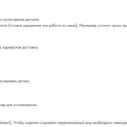
 согласования деталей.
 типа (готовое украшение или работа на заказ). Менеджер уточнит сроки п
, курьерская доставка.
асовываем детали.
мер для отслеживания.
облазит). Чтобы изделие сохраняло первоначальный вид необходимо переод