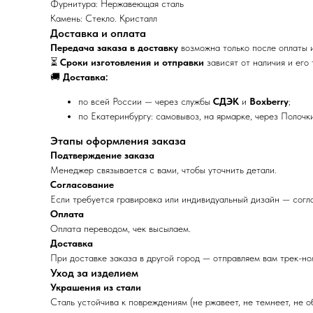
Фурнитура: Нержавеющая сталь
Камень: Cтекло. Кристалл
Доставка и оплата
Передача заказа в доставку
возможна только после оплаты и
⏳
Сроки изготовления и отправки
зависят от наличия и его
🚚
Доставка:
по всей России — через службы
СДЭК
и
Boxberry
;
по Екатеринбургу: самовывоз, на ярмарке, через Полочки
Этапы оформления заказа
Подтверждение заказа
Менеджер связывается с вами, чтобы уточнить детали.
Согласование
Если требуется гравировка или индивидуальный дизайн — согл
Оплата
Оплата переводом, чек высылаем.
Доставка
При доставке заказа в другой город — отправляем вам трек-но
Уход за изделием
Украшения из стали
Сталь устойчива к повреждениям (не ржавеет, не темнеет, не 