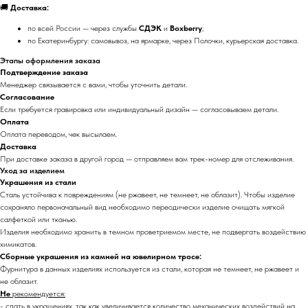
🚚
Доставка:
по всей России — через службы
СДЭК
и
Boxberry
;
по Екатеринбургу: самовывоз, на ярмарке, через Полочки, курьерская доставка.
Этапы оформления заказа
Подтверждение заказа
Менеджер связывается с вами, чтобы уточнить детали.
Согласование
Если требуется гравировка или индивидуальный дизайн — согласовываем детали.
Оплата
Оплата переводом, чек высылаем.
Доставка
При доставке заказа в другой город — отправляем вам трек-номер для отслеживания.
Уход за изделием
Украшения из стали
Сталь устойчива к повреждениям (не ржавеет, не темнеет, не облазит). Чтобы изделие
сохраняло первоначальный вид необходимо переодически изделие очищать мягкой
салфеткой или тканью.
Изделия необходимо хранить в темном проветриемом месте, не подвергать воздействию
химикатов.
Сборные украшения из камней на ювелирном тросе:
Фурнитура в данных изделиях используется из стали, которая не темнеет, не ржавеет и
не облазит.
Не
рекомендуется:
- спать в украшениях, так как увеличивается количество механических воздействий на