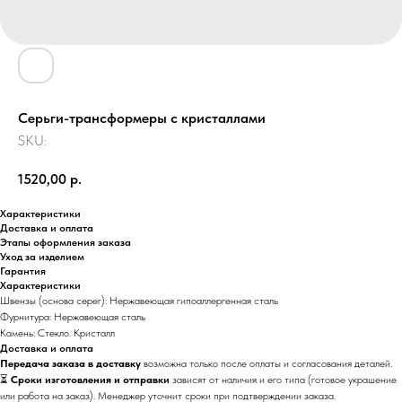
Cерьги-трансформеры с кристаллами
SKU:
1520,00
р.
Характеристики
Доставка и оплата
Этапы оформления заказа
Уход за изделием
Гарантия
Характеристики
Швензы (основа серег): Нержавеющая гипоаллергенная сталь
Фурнитура: Нержавеющая сталь
Камень: Cтекло. Кристалл
Доставка и оплата
Передача заказа в доставку
возможна только после оплаты и согласования деталей.
⏳
Сроки изготовления и отправки
зависят от наличия и его типа (готовое украшение
или работа на заказ). Менеджер уточнит сроки при подтверждении заказа.