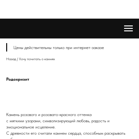
Цены действительны только при интернет-заказе
Назад / Хочу почитать о камнях
Родохризит
Камень розового и розовато-красного оттенка
с мягкими узорами, символизирующий любовь, радость и
эмоциональное исцеление.
С древности его считали камнем сердца, способным раскрывать