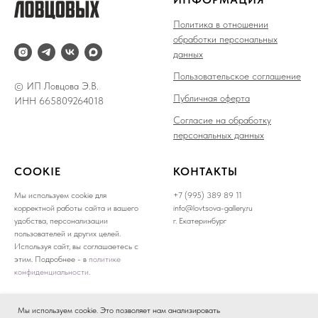
Политика в отношении
обработки персональных
данных
Пользовательское соглашение
© ИП Ловцова Э.В.
Публичная оферта
ИНН 665809264018
Согласие на обработку
персональных данных
COOKIE
КОНТАКТЫ
Мы используем cookie для
+7 (995) 389 89 11
корректной работы сайта и вашего
info@lovtsova-gallery.ru
удобства, персонализации
г. Екатеринбург
пользователей и других целей.
Используя сайт, вы соглашаетесь с
этим. Подробнее - в
политике
конфиденциальности
.
Мы используем cookie. Это позволяет нам анализировать