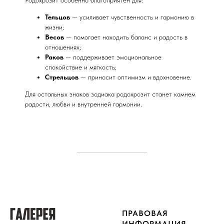
Родохрозит особенно благоприятен для:
Тельцов
— усиливает чувственность и гармонию в
жизни;
Весов
— помогает находить баланс и радость в
отношениях;
Раков
— поддерживает эмоциональное
спокойствие и мягкость;
Стрельцов
— приносит оптимизм и вдохновение.
Для остальных знаков зодиака родохрозит станет камнем
радости, любви и внутренней гармонии.
ПРАВОВАЯ
ИНФОРМАЦИЯ