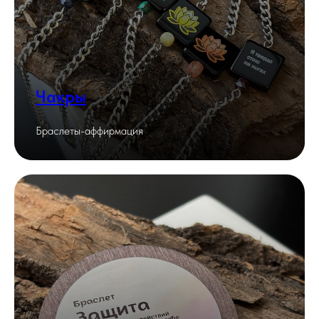
Чакры
Браслеты-аффирмация