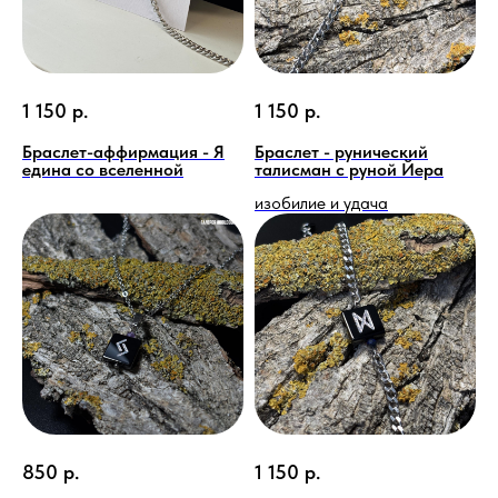
1 150
р.
1 150
р.
Браслет-аффирмация - Я
Браслет - рунический
едина со вселенной
талисман с руной Йера
изобилие и удача
850
р.
1 150
р.