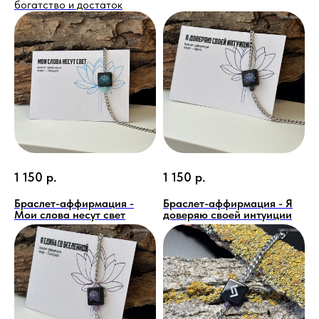
богатство и достаток
1 150
р.
1 150
р.
Браслет-аффирмация -
Браслет-аффирмация - Я
Мои слова несут свет
доверяю своей интуиции