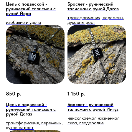
Цепь с подвеской -
Браслет - рунический
рунический талисман с
талисман с руной Дагаз
руной Йера
трансформация, перемены,
изобилие и удача
духовны рост
850
р.
1 150
р.
Цепь с подвеской -
Браслет - рунический
рунический талисман с
талисман с руной Ингуз
руной Дагаз
неиссякаемая жизненная
трансформация, перемены,
сила, плодородие
духовны рост