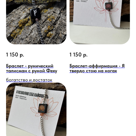
1 150
р.
1 150
р.
Браслет - рунический
Браслет-аффирмация - Я
талисман с руной Феху
твердо стою на ногах
богатство и достаток