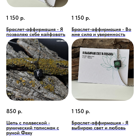
1 150
р.
1 150
р.
Браслет-аффирмация - Я
Браслет-аффирмация - Во
позволяю себе кайфовать
мне сила и уверенность
850
р.
1 150
р.
Цепь с подвеской -
Браслет-аффирмация - Я
рунический талисман с
выбираю свет и любовь
руной Феху