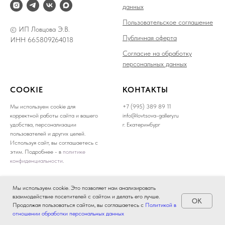
данных
Пользовательское соглашение
© ИП Ловцова Э.В.
Публичная оферта
ИНН 665809264018
Согласие на обработку
персональных данных
COOKIE
КОНТАКТЫ
Мы используем cookie для
+7 (995) 389 89 11
корректной работы сайта и вашего
info@lovtsova-gallery.ru
удобства, персонализации
г. Екатеринбург
пользователей и других целей.
Используя сайт, вы соглашаетесь с
этим. Подробнее - в
политике
конфиденциальности
.
Мы используем cookie. Это позволяет нам анализировать
взаимодействие посетителей с сайтом и делать его лучше.
OK
Продолжая пользоваться сайтом, вы соглашаетесь с
Политикой в
отношении обработки персональных данных
Главная
Каталог
Как купить
Контакты