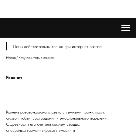
Цены действительны только при интернет-заказе
Назад / Хочу почитать о камнях
Родонит
Камень розово-красного цвета с тёмными прожилками,
символ любви, сострадания и эмоционального исцеления.
С древности его считали камнем сердца,
способным гармонизировать эмоции и