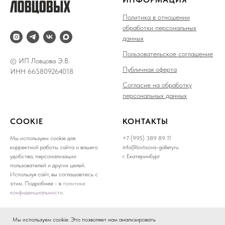
Политика в отношении
обработки персональных
данных
Пользовательское соглашение
© ИП Ловцова Э.В.
Публичная оферта
ИНН 665809264018
Согласие на обработку
персональных данных
COOKIE
КОНТАКТЫ
Мы используем cookie для
+7 (995) 389 89 11
корректной работы сайта и вашего
info@lovtsova-gallery.ru
удобства, персонализации
г. Екатеринбург
пользователей и других целей.
Используя сайт, вы соглашаетесь с
этим. Подробнее - в
политике
конфиденциальности
.
Мы используем cookie. Это позволяет нам анализировать