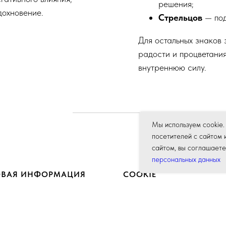
решения;
дохновение.
Стрельцов
— под
Для остальных знаков 
радости и процветания
внутреннюю силу.
Мы используем cookie.
посетителей с сайтом 
сайтом, вы соглашаете
персональных данных
ОВАЯ ИНФОРМАЦИЯ
COOKIE
 в отношении обработки
Мы используем cookie для коррек
ьных данных
работы сайта и вашего удобства,
персонализации пользователей и 
тельское соглашение
целей. Используя сайт, вы соглаш