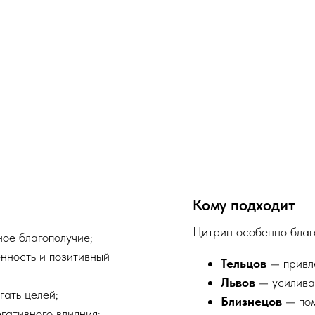
Кому подходит
Цитрин особенно благ
ное благополучие;
нность и позитивный
Тельцов
— привле
Львов
— усиливае
гать целей;
Близнецов
— пом
гативного влияния;