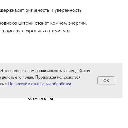
держивает активность и уверенность.
зодиака цитрин станет камнем энергии,
, помогая сохранять оптимизм и
 Это позволяет нам анализировать взаимодействие
и делать его лучше. Продолжая пользоваться
OK
сь с
Политикой в отношении обработки
КОНТАКТЫ
тной
+7 (995) 389 89 11
info@lovtsova-gallery.ru
других
г. Екатеринбург
аетесь с