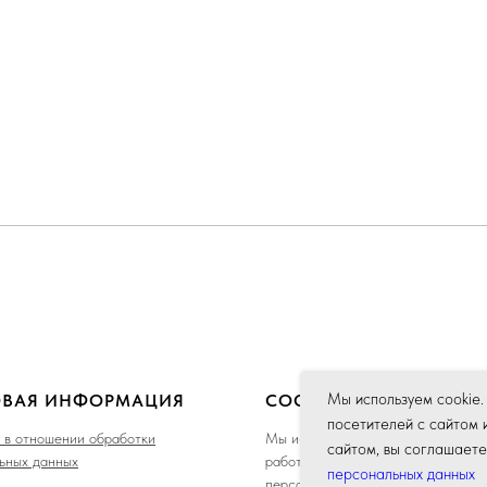
Мы используем cookie.
ОВАЯ ИНФОРМАЦИЯ
COOKIE
посетителей с сайтом 
 в отношении обработки
Мы используем cookie для коррек
сайтом, вы соглашаете
ьных данных
работы сайта и вашего удобства,
персональных данных
персонализации пользователей и 