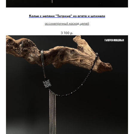
Колье с цепями "Тигрица" из агата и шпинели
ассиметричный каскад цепей
3 100
р.