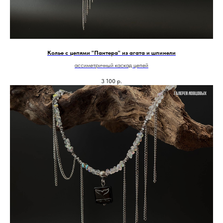
Колье с цепями "Пантера" из агата и шпинели
ассиметричный каскад цепей
3 100
р.