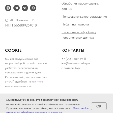
обработки персональных
данных
Пользовательское соглашение
© ИП Ловцова Э.В.
Публичная оферта
ИНН 665809264018
Согласие на обработку
персональных данных
COOKIE
КОНТАКТЫ
Мы используем cookie для
+7 (995) 389 89 11
корректной работы сайта и вашего
info@lovtsova-gallery.ru
удобства, персонализации
г. Екатеринбург
пользователей и других целей.
Используя сайт, вы соглашаетесь с
этим. Подробнее - в
политике
конфиденциальности
.
Мы используем cookie. Это позволяет нам анализировать
взаимодействие посетителей с сайтом и делать его лучше.
OK
Продолжая пользоваться сайтом, вы соглашаетесь с
Политикой в
отношении обработки персональных данных