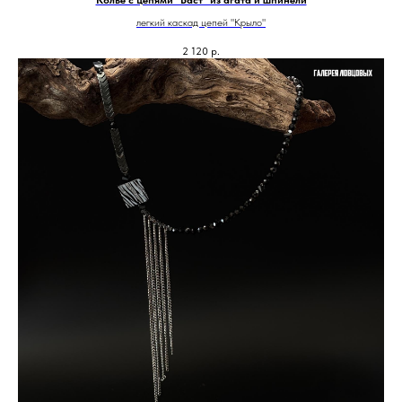
Колье с цепями "Баст" из агата и шпинели
легкий каскад цепей "Крыло"
2 120
р.