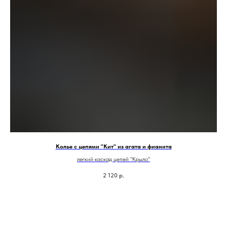
Колье с цепями "Кит" из агата и фианита
легкий каскад цепей "Крыло"
2 120
р.