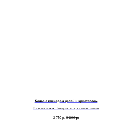
Колье с каскадом цепей и кристаллом
В серых тонах. Невероятно красивое сияние
2 710
р.
3 200
р.