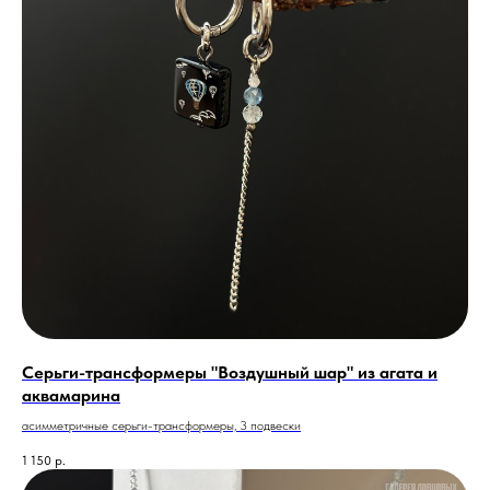
Серьги-трансформеры "Воздушный шар" из агата и
аквамарина
асимметричные серьги-трансформеры, 3 подвески
1 150
р.