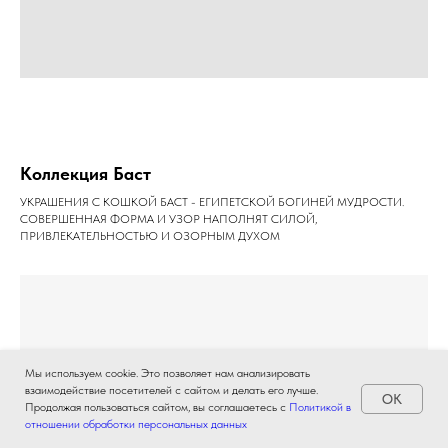
Коллекция Баст
УКРАШЕНИЯ С КОШКОЙ БАСТ - ЕГИПЕТСКОЙ БОГИНЕЙ МУДРОСТИ.
СОВЕРШЕННАЯ ФОРМА И УЗОР НАПОЛНЯТ СИЛОЙ,
ПРИВЛЕКАТЕЛЬНОСТЬЮ И ОЗОРНЫМ ДУХОМ
Мы используем cookie. Это позволяет нам анализировать
взаимодействие посетителей с сайтом и делать его лучше.
OK
Продолжая пользоваться сайтом, вы соглашаетесь с
Политикой в
отношении обработки персональных данных
Главная
Каталог
Как купить
Контакты