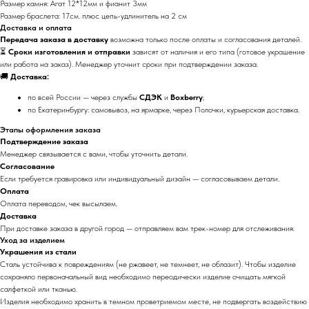
Размер камня: Агат 12*12мм и фианит 3мм
Размер браслета: 17см. плюс цепь-удлинитель на 2 см
Доставка и оплата
Передача заказа в доставку
возможна только после оплаты и согласования деталей.
⏳
Сроки изготовления и отправки
зависят от наличия и его типа (готовое украшение
или работа на заказ). Менеджер уточнит сроки при подтверждении заказа.
🚚
Доставка:
по всей России — через службы
СДЭК
и
Boxberry
;
по Екатеринбургу: самовывоз, на ярмарке, через Полочки, курьерская доставка.
Этапы оформления заказа
Подтверждение заказа
Менеджер связывается с вами, чтобы уточнить детали.
Согласование
Если требуется гравировка или индивидуальный дизайн — согласовываем детали.
Оплата
Оплата переводом, чек высылаем.
Доставка
При доставке заказа в другой город — отправляем вам трек-номер для отслеживания.
Уход за изделием
Украшения из стали
Сталь устойчива к повреждениям (не ржавеет, не темнеет, не облазит). Чтобы изделие
сохраняло первоначальный вид необходимо переодически изделие очищать мягкой
салфеткой или тканью.
Изделия необходимо хранить в темном проветриемом месте, не подвергать воздействию