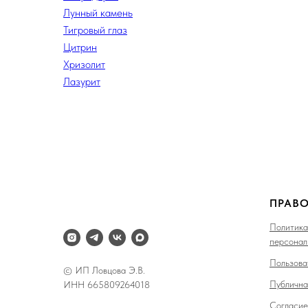
Лунный камень
Тигровый глаз
Цитрин
Хризолит
Лазурит
ПРАВ
Политика
персонал
Пользова
Публична
© ИП Ловцова Э.В.
Согласие