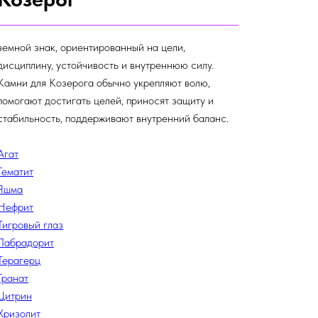
земной знак, ориентированный на цели,
дисциплину, устойчивость и внутреннюю силу.
Камни для Козерога обычно укрепляют волю,
помогают достигать целей, приносят защиту и
стабильность, поддерживают внутренний баланс.
Агат
Гематит
Яшма
Нефрит
Тигровый глаз
Лабрадорит
Терагерц
Гранат
Цитрин
Хризолит