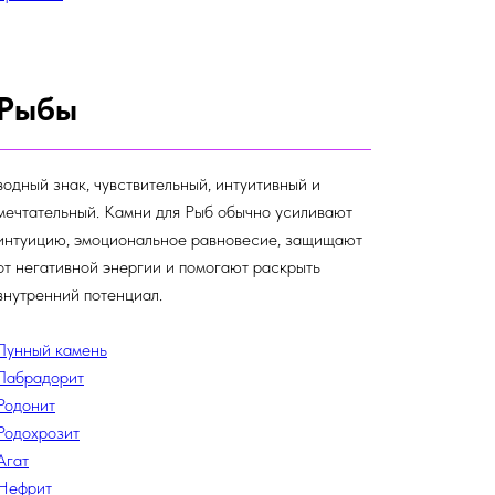
Рыбы
водный знак, чувствительный, интуитивный и
мечтательный. Камни для Рыб обычно усиливают
интуицию, эмоциональное равновесие, защищают
от негативной энергии и помогают раскрыть
внутренний потенциал.
Лунный камень
Лабрадорит
Родонит
Родохрозит
Агат
Нефрит