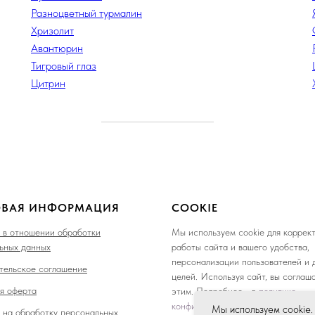
Разноцветный турмалин
Хризолит
Авантюрин
Тигровый глаз
Цитрин
ОВАЯ ИНФОРМАЦИЯ
COOKIE
 в отношении обработки
Мы используем cookie для коррек
ьных данных
работы сайта и вашего удобства,
персонализации пользователей и 
тельское соглашение
целей. Используя сайт, вы соглаш
я оферта
этим. Подробнее - в
политике
конфиденциальности
.
Мы используем cookie.
 на обработку персональных