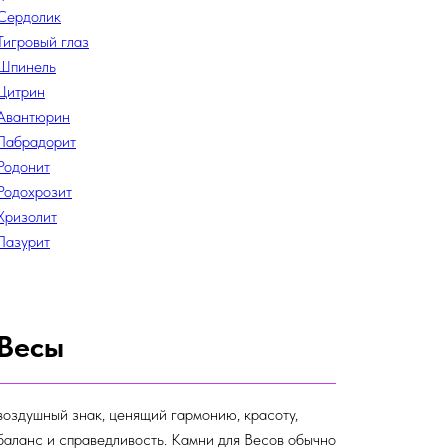
Сердолик
Тигровый глаз
Шпинель
Цитрин
Авантюрин
Лабрадорит
Родонит
Родохрозит
Хризолит
Лазурит
Весы
воздушный знак, ценящий гармонию, красоту,
баланс и справедливость. Камни для Весов обычно