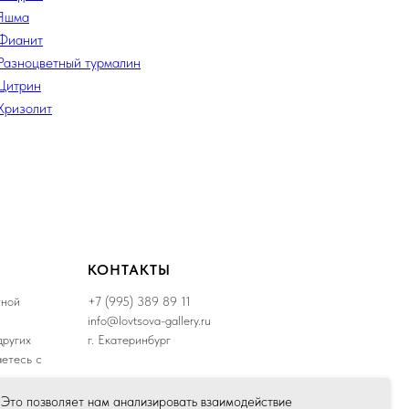
Яшма
Фианит
Разноцветный турмалин
Цитрин
Хризолит
КОНТАКТЫ
тной
+7 (995) 389 89 11
info@lovtsova-gallery.ru
других
г. Екатеринбург
аетесь с
 Это позволяет нам анализировать взаимодействие