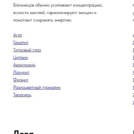
Близнецов обычно усиливают концентрацию,
ясность мыслей, гармонизируют эмоции и
помогают сохранять энергию.
Агат
Гематит
Тигровый глаз
Цитрин
Авантюрин
Лазурит
Фианит
Разноцветный турмалин
Терагерц
Дева