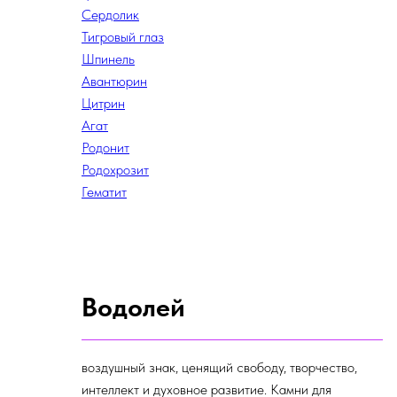
Сердолик
Тигровый глаз
Шпинель
Авантюрин
Цитрин
Агат
Родонит
Родохрозит
Гематит
Водолей
воздушный знак, ценящий свободу, творчество,
интеллект и духовное развитие. Камни для