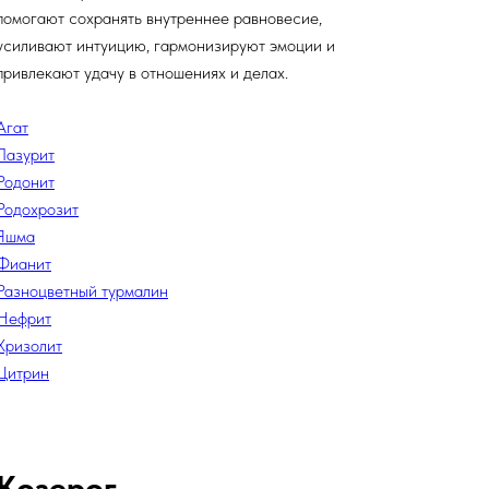
помогают сохранять внутреннее равновесие,
усиливают интуицию, гармонизируют эмоции и
привлекают удачу в отношениях и делах.
Агат
Лазурит
Родонит
Родохрозит
Яшма
Фианит
Разноцветный турмалин
Нефрит
Хризолит
Цитрин
Козерог